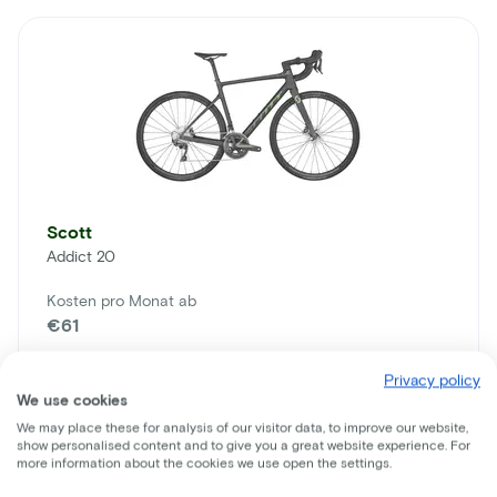
Scott
Addict 20
Kosten pro Monat ab
€61
Preis
Privacy policy
€2.999
We use cookies
Sie sparen
€816
We may place these for analysis of our visitor data, to improve our website,
show personalised content and to give you a great website experience. For
Mehr
more information about the cookies we use open the settings.