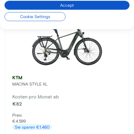
Accept
Cookie Settings
KTM
MACINA STYLE XL
Kosten pro Monat ab
€82
Preis
€4.599
Sie sparen
€1.460