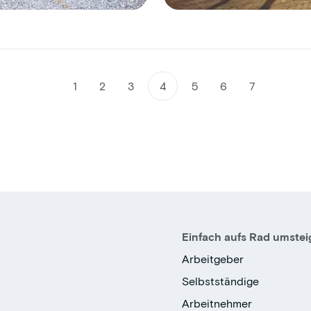
1
2
3
4
5
6
7
Einfach aufs Rad umste
Arbeitgeber
Selbstständige
Arbeitnehmer