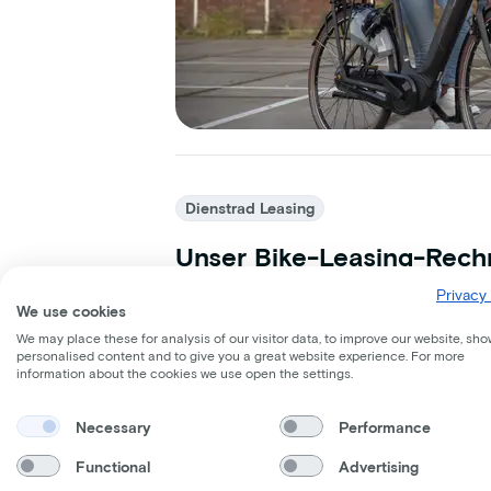
Dienstrad Leasing
Unser Bike-Leasing-Rech
Dienstrad-Leasing erfreut sich zunehme
Privacy 
We use cookies
eine nachhaltige Möglichkeit der Fortb
We may place these for analysis of our visitor data, to improve our website, sho
ist und Steuerersparnisse mit sich brin
personalised content and to give you a great website experience. For more
Bike-Leasing-Rechner von Lease a Bike
information about the cookies we use open the settings.
11 Dezember 2023
1 Minuten
Necessary
Performance
Functional
Advertising