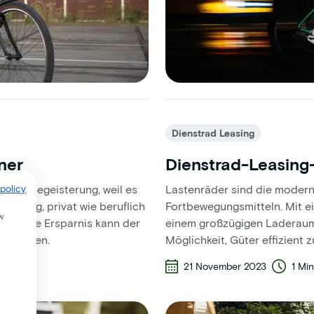
Dienstrad Leasing
ner
Dienstrad-Leasing
nder Begeisterung, weil es
policy
Lastenräder sind die modern
ewegung, privat wie beruflich
Fortbewegungsmitteln. Mit e
w
gt. Deine Ersparnis kann der
einem großzügigen Laderaum 
 anzeigen.
Möglichkeit, Güter effizient z
21 November 2023
1 Mi