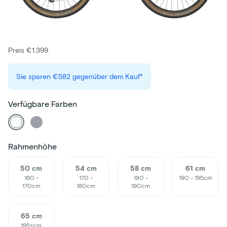
Preis €1.399
Sie sparen
€582
gegenüber dem Kauf*
Verfügbare Farben
Rahmenhöhe
50 cm
54 cm
58 cm
61 cm
160 -
170 -
180 -
190 - 195cm
170cm
180cm
190cm
65 cm
195+cm