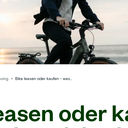
asing
→
Bike leasen oder kaufen - was lohnt sich wirklich?
leasen oder 