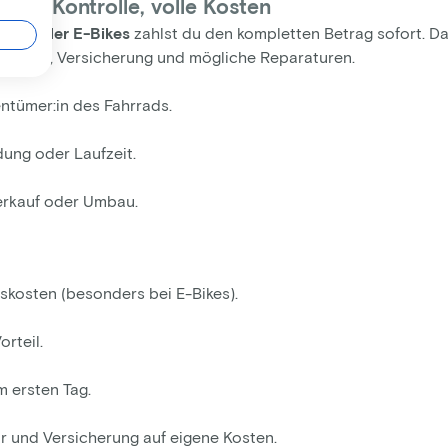
volle Kontrolle, volle Kosten
rads oder E-Bikes
zahlst du den kompletten Betrag sofort. Da
Wartung, Versicherung und mögliche Reparaturen.
entümer:in des Fahrrads.
dung oder Laufzeit.
Verkauf oder Umbau.
kosten (besonders bei E-Bikes).
orteil.
m ersten Tag.
r und Versicherung auf eigene Kosten.