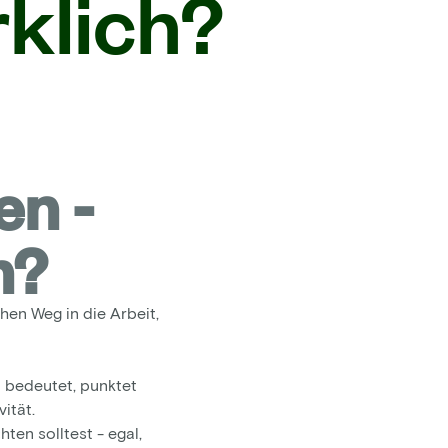
rklich?
en -
h?
hen Weg in die Arbeit,
m bedeutet, punktet
vität.
ten solltest - egal,