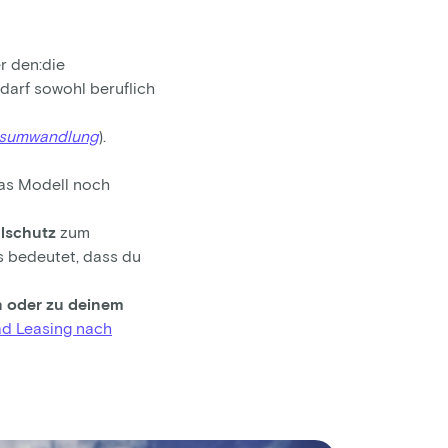
r den:die
darf sowohl beruflich
tsumwandlung
).
as Modell noch
hlschutz
zum
s bedeutet, dass du
 oder zu deinem
ad Leasing nach