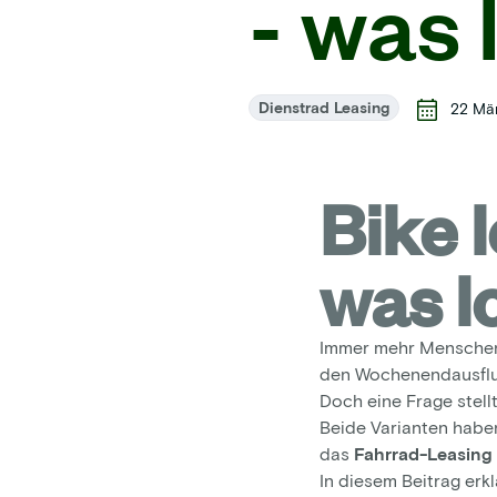
- was 
Dienstrad Leasing
22 Mä
Bike 
was l
Immer mehr Menschen s
den Wochenendausflug
Doch eine Frage stellt
Beide Varianten haben
das
Fahrrad-Leasing
In diesem Beitrag erkl