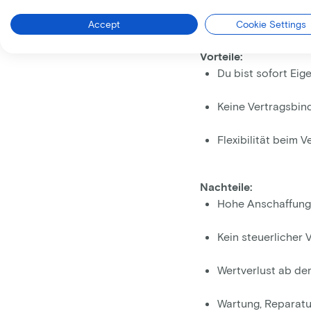
Fahrrad kaufen: 
Beim
Kauf eines Fahr
Accept
Cookie Settings
auch alle Kosten für 
Vorteile:
Du bist sofort Eig
Keine Vertragsbin
Flexibilität beim 
Nachteile:
Hohe Anschaffungs
Kein steuerlicher V
Wertverlust ab de
Wartung, Reparatu