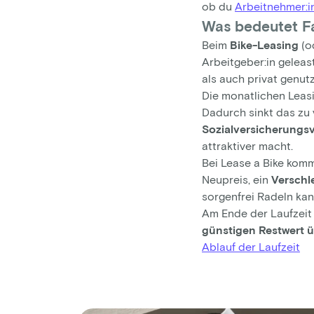
ob du
Arbeitnehmer:i
Was bedeutet F
Beim
Bike-Leasing
(o
Arbeitgeber:in geleas
als auch privat genut
Die monatlichen Leas
Dadurch sinkt das zu
Sozialversicherungsv
attraktiver macht.
Bei Lease a Bike ko
Neupreis, ein
Verschl
sorgenfrei Radeln kan
Am Ende der Laufzeit
günstigen Restwert
Ablauf der Laufzeit