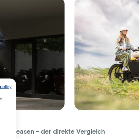
policy
w
der leasen - der direkte Vergleich