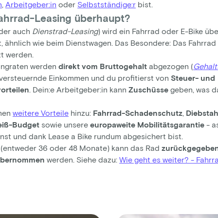
n
,
Arbeitgeber:in
oder
Selbstständige:r
bist.
ahrrad-Leasing überhaupt?
der auch
Dienstrad-Leasing
) wird ein Fahrrad oder E-Bike übe
t, ähnlich wie beim Dienstwagen. Das Besondere: Das Fahrrad 
zt werden.
ingraten werden
direkt vom Bruttogehalt
abgezogen (
Gehal
 versteuernde Einkommen und du profitierst von
Steuer- und
orteilen
. Dein:e Arbeitgeber:in kann
Zuschüsse
geben, was d
mmen
weitere Vorteile
hinzu:
Fahrrad-Schadenschutz
,
Diebsta
eiß-Budget
sowie unsere
europaweite Mobilitätsgarantie
- a
nst und dank Lease a Bike rundum abgesichert bist.
 (entweder 36 oder 48 Monate) kann das Rad
zurückgegeben
 übernommen
werden. Siehe dazu:
Wie geht es weiter? - Fahrr